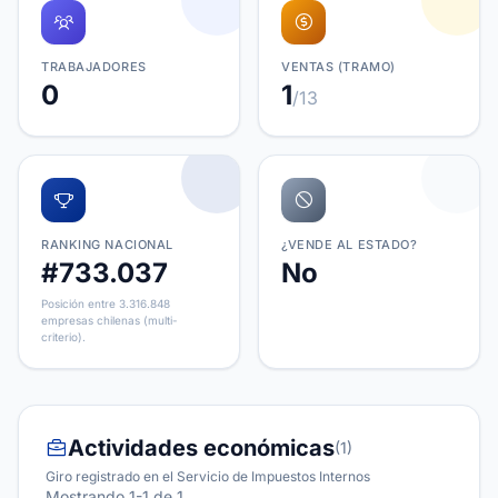
TRABAJADORES
VENTAS (TRAMO)
0
1
/13
RANKING NACIONAL
¿VENDE AL ESTADO?
#733.037
No
Posición entre 3.316.848
empresas chilenas (multi-
criterio).
Actividades económicas
(1)
Giro registrado en el Servicio de Impuestos Internos
Mostrando 1-1 de 1