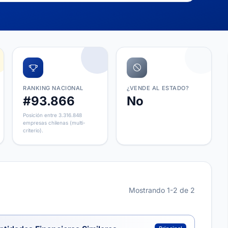
RANKING NACIONAL
¿VENDE AL ESTADO?
#93.866
No
Posición entre 3.316.848
empresas chilenas (multi-
criterio).
Mostrando 1-2 de 2