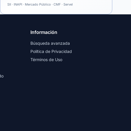
SII · INAPI · Mercado Público · CMF · Servel
Información
Búsqueda avanzada
Política de Privacidad
Términos de Uso
do