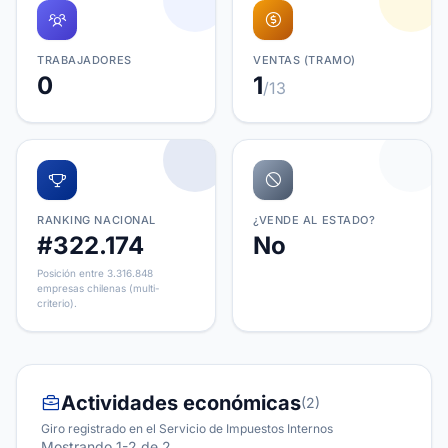
TRABAJADORES
VENTAS (TRAMO)
0
1
/13
RANKING NACIONAL
¿VENDE AL ESTADO?
#322.174
No
Posición entre 3.316.848
empresas chilenas (multi-
criterio).
Actividades económicas
(2)
Giro registrado en el Servicio de Impuestos Internos
Mostrando 1-2 de 2