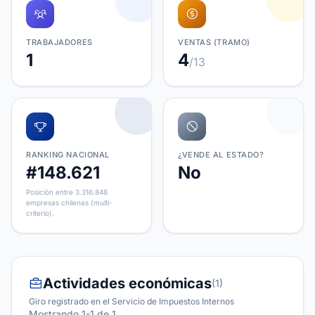
TRABAJADORES
VENTAS (TRAMO)
1
4
/13
RANKING NACIONAL
¿VENDE AL ESTADO?
#148.621
No
Posición entre 3.316.848
empresas chilenas (multi-
criterio).
Actividades económicas
(1)
Giro registrado en el Servicio de Impuestos Internos
Mostrando 1-1 de 1