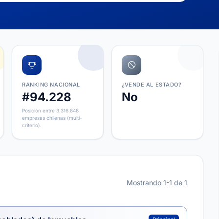
RANKING NACIONAL
¿VENDE AL ESTADO?
#94.228
No
Posición entre 3.316.848
empresas chilenas (multi-
criterio).
Mostrando 1-1 de 1