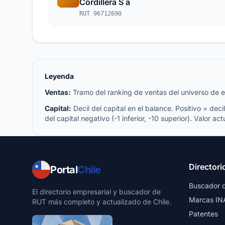
Cordillera S a
RUT 96712690
Leyenda
Ventas:
Tramo del ranking de ventas del universo de emp
Capital:
Decil del capital en el balance. Positivo = decil 
del capital negativo (-1 inferior, -10 superior). Valor act
Directori
Portal
Chile
Buscador 
El directorio empresarial y buscador de
Marcas IN
RUT más completo y actualizado de Chile.
Patentes