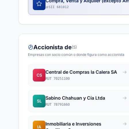
Compra, Venta y Alquiler (excepto A
SII 681012
Accionista de
(5)
Empresas con socio común o donde figura como accionista
Central de Compras la Calera SA
CS
RUT 70251100
Sabino Chahuan y Cía Ltda
SL
RUT 78791660
Inmobiliaria e Inversiones
IA