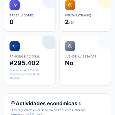
TRABAJADORES
VENTAS (TRAMO)
0
2
/13
RANKING NACIONAL
¿VENDE AL ESTADO?
#295.402
No
Posición entre 3.316.848
empresas chilenas (multi-
criterio).
Actividades económicas
(1)
Giro registrado en el Servicio de Impuestos Internos
Mostrando 1-1 de 1