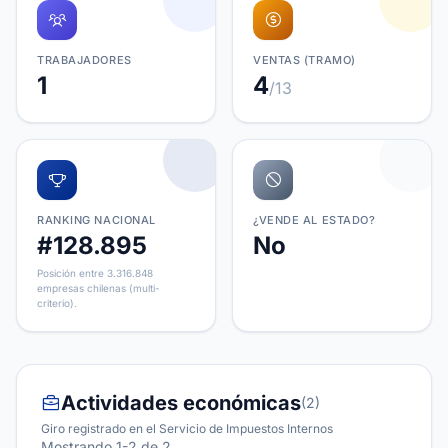
TRABAJADORES
VENTAS (TRAMO)
1
4
/13
RANKING NACIONAL
¿VENDE AL ESTADO?
#128.895
No
Posición entre 3.316.848
empresas chilenas (multi-
criterio).
Actividades económicas
(2)
Giro registrado en el Servicio de Impuestos Internos
Mostrando 1-2 de 2