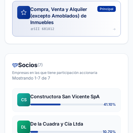
Compra, Venta y Alquiler
Principal
(excepto Amoblados) de
Inmuebles
SII 681012
Socios
(7)
Empresas en las que tiene participación accionaria
Mostrando 1-7 de 7
Constructora San Vicente SpA
CS
41.10%
De la Cuadra y Cía Ltda
DL
10.70%