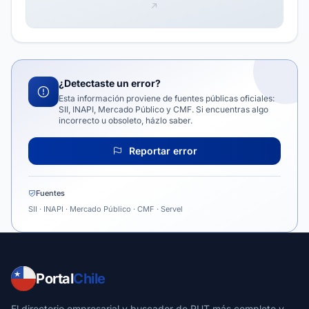
¿Detectaste un error?
Esta información proviene de fuentes públicas oficiales:
SII, INAPI, Mercado Público y CMF. Si encuentras algo
incorrecto u obsoleto, házlo saber.
Reportar error
Fuentes
SII · INAPI · Mercado Público · CMF · Servel
Portal
Chile
El directorio empresarial y buscador de RUT más completo y