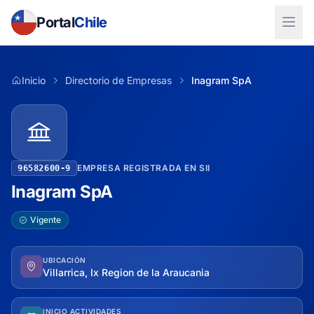
Portal
Chile
Inicio
Directorio de Empresas
Inagram SpA
EMPRESA REGISTRADA EN SII
96582600-9
Inagram SpA
Vigente
UBICACIÓN
Villarrica, Ix Region de la Araucania
INICIO ACTIVIDADES