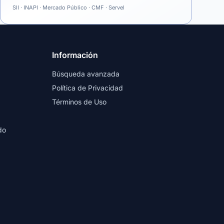
SII · INAPI · Mercado Público · CMF · Servel
Información
Búsqueda avanzada
Política de Privacidad
Términos de Uso
do