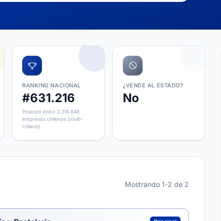
RANKING NACIONAL
¿VENDE AL ESTADO?
#631.216
No
Posición entre 3.316.848
empresas chilenas (multi-
criterio).
Mostrando 1-2 de 2