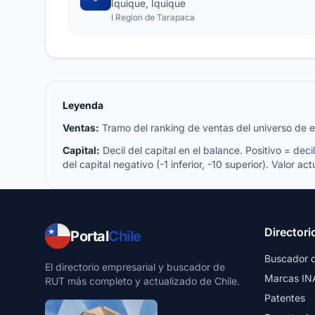
Iquique, Iquique
I Region de Tarapaca
Leyenda
Ventas:
Tramo del ranking de ventas del universo de emp
Capital:
Decil del capital en el balance. Positivo = decil 
del capital negativo (-1 inferior, -10 superior). Valor act
Directori
Portal
Chile
Buscador 
El directorio empresarial y buscador de
Marcas IN
RUT más completo y actualizado de Chile.
Patentes