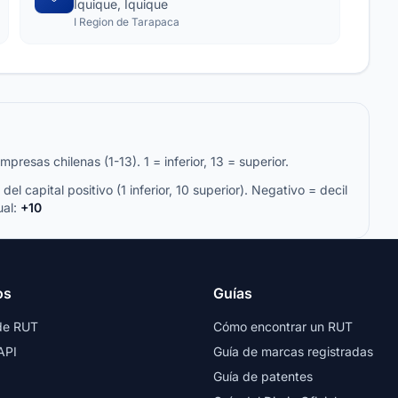
Iquique, Iquique
I Region de Tarapaca
resas chilenas (1-13). 1 = inferior, 13 = superior.
del capital positivo (1 inferior, 10 superior). Negativo = decil
ual:
+10
os
Guías
de RUT
Cómo encontrar un RUT
API
Guía de marcas registradas
Guía de patentes