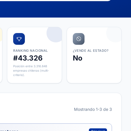
RANKING NACIONAL
¿VENDE AL ESTADO?
#43.326
No
Posición entre 3.316.848
empresas chilenas (multi-
criterio).
Mostrando 1-3 de 3