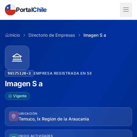
Portal
Chile
Inicio
Directorio de Empresas
Imagen S a
EMPRESA REGISTRADA EN SII
96575120-3
Imagen S a
Vigente
UBICACIÓN
Temuco, Ix Region de la Araucania
INICIO ACTIVIDADES