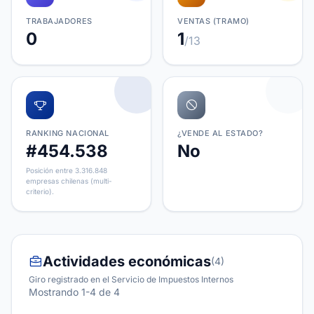
TRABAJADORES
VENTAS (TRAMO)
0
1
/13
RANKING NACIONAL
¿VENDE AL ESTADO?
#454.538
No
Posición entre 3.316.848
empresas chilenas (multi-
criterio).
Actividades económicas
(4)
Giro registrado en el Servicio de Impuestos Internos
Mostrando 1-4 de 4