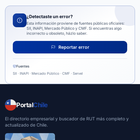
¿Detectaste un error?
Esta información proviene de fuentes públicas oficiales:
SII, INAPI, Mercado Público y CMF. Si encuentras algo
incorrecto u obsoleto, házlo saber.
Reportar error
Fuentes
SII · INAPI · Mercado Público · CMF · Servel
Portal
Chile
El directorio empresarial y buscador de RUT más completo y
actualizado de Chile.