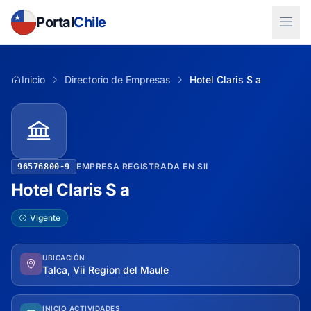
Portal
Chile
Inicio
Directorio de Empresas
Hotel Claris S a
EMPRESA REGISTRADA EN SII
96576800-9
Hotel Claris S a
Vigente
UBICACIÓN
Talca, Vii Region del Maule
INICIO ACTIVIDADES