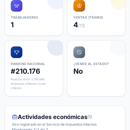
TRABAJADORES
VENTAS (TRAMO)
1
4
/13
RANKING NACIONAL
¿VENDE AL ESTADO?
#210.176
No
Posición entre 3.316.848
empresas chilenas (multi-
criterio).
Actividades económicas
(1)
Giro registrado en el Servicio de Impuestos Internos
Mostrando 1-1 de 1