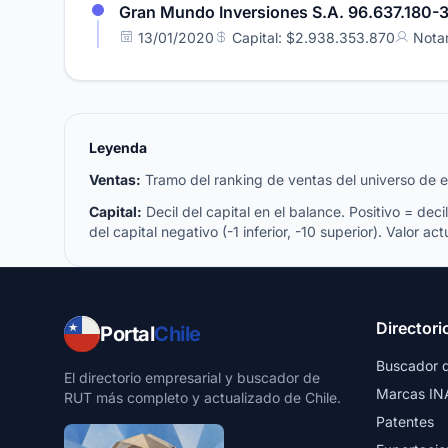
Gran Mundo Inversiones S.A. 96.637.180-
13/01/2020
Capital: $2.938.353.870
Nota
Leyenda
Ventas:
Tramo del ranking de ventas del universo de emp
Capital:
Decil del capital en el balance. Positivo = decil 
del capital negativo (-1 inferior, -10 superior). Valor act
Directori
Portal
Chile
Buscador 
El directorio empresarial y buscador de
Marcas IN
RUT más completo y actualizado de Chile.
Patentes