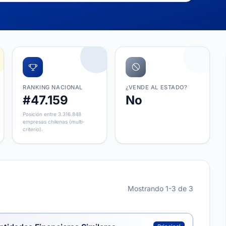
RANKING NACIONAL
¿VENDE AL ESTADO?
#47.159
No
Posición entre 3.316.848
empresas chilenas (multi-
criterio).
Mostrando 1-3 de 3