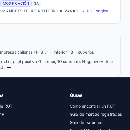
3
MODIFICACIÓN
SA
rio: ANDRÉS FELIPE RIEUTORD ALVARADO
PDF original
resas chilenas (1-13). 1 = inferior, 13 = superior.
del capital positivo (1 inferior, 10 superior). Negativo = decil
ual:
—
os
Guías
de RUT
Cómo encontrar un RUT
API
Guía de marcas registradas
Guía de patentes