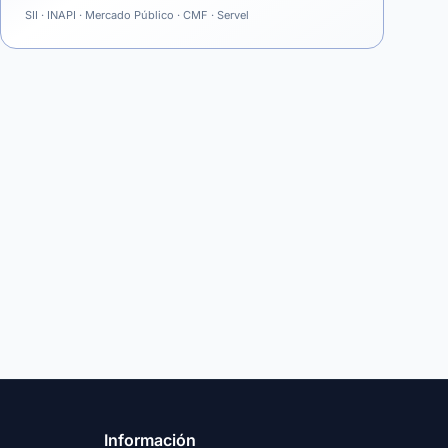
SII · INAPI · Mercado Público · CMF · Servel
Información