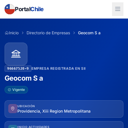
Portal
Chile
Inicio
Directorio de Empresas
Geocom S a
EMPRESA REGISTRADA EN SII
96667520-9
Geocom S a
Vigente
UBICACIÓN
Providencia, Xiii Region Metropolitana
INICIO ACTIVIDADES