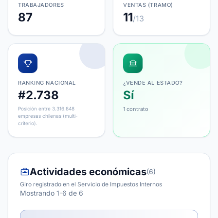
TRABAJADORES
VENTAS (TRAMO)
87
11
/13
RANKING NACIONAL
¿VENDE AL ESTADO?
#2.738
Sí
Posición entre 3.316.848
1 contrato
empresas chilenas (multi-
criterio).
Actividades económicas
(6)
Giro registrado en el Servicio de Impuestos Internos
Mostrando 1-6 de 6