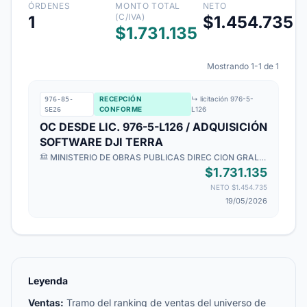
ÓRDENES
MONTO TOTAL
NETO
(C/IVA)
1
$1.454.735
$1.731.135
Mostrando 1-1 de 1
RECEPCIÓN
↳ licitación 976-5-
976-85-
CONFORME
L126
SE26
OC DESDE LIC. 976-5-L126 / ADQUISICIÓN
SOFTWARE DJI TERRA
MINISTERIO DE OBRAS PUBLICAS DIREC CION GRAL
DE OO PP DCYF
· Dirección de Aeropuertos - MOPTT
$1.731.135
NETO $1.454.735
19/05/2026
Leyenda
Ventas:
Tramo del ranking de ventas del universo de