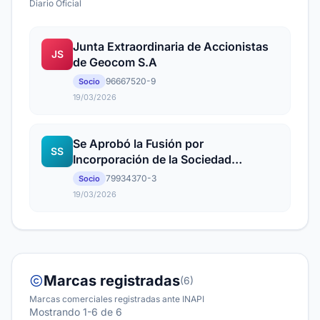
Diario Oficial
Junta Extraordinaria de Accionistas
JS
de Geocom S.A
96667520-9
Socio
19/03/2026
Se Aprobó la Fusión por
SS
Incorporación de la Sociedad
Geocom Renta S.A
79934370-3
Socio
19/03/2026
Marcas registradas
(6)
Marcas comerciales registradas ante INAPI
Mostrando 1-6 de 6