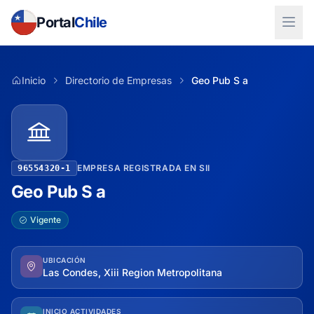
Portal
Chile
Inicio
Directorio de Empresas
Geo Pub S a
EMPRESA REGISTRADA EN SII
96554320-1
Geo Pub S a
Vigente
UBICACIÓN
Las Condes, Xiii Region Metropolitana
INICIO ACTIVIDADES