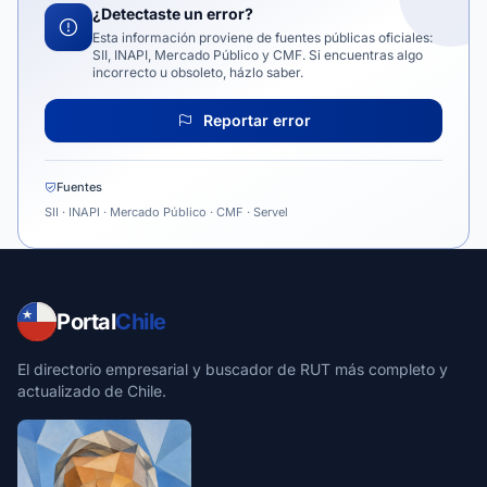
¿Detectaste un error?
Esta información proviene de fuentes públicas oficiales:
SII, INAPI, Mercado Público y CMF. Si encuentras algo
incorrecto u obsoleto, házlo saber.
Reportar error
Fuentes
SII · INAPI · Mercado Público · CMF · Servel
Portal
Chile
El directorio empresarial y buscador de RUT más completo y
actualizado de Chile.