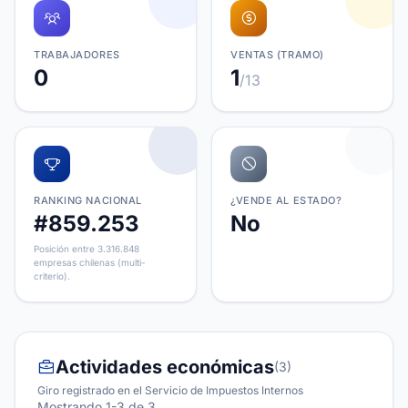
TRABAJADORES
VENTAS (TRAMO)
0
1
/13
RANKING NACIONAL
¿VENDE AL ESTADO?
#859.253
No
Posición entre 3.316.848
empresas chilenas (multi-
criterio).
Actividades económicas
(3)
Giro registrado en el Servicio de Impuestos Internos
Mostrando 1-3 de 3