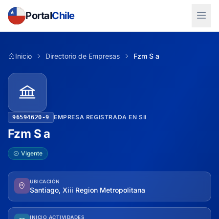
Portal
Chile
Inicio
Directorio de Empresas
Fzm S a
EMPRESA REGISTRADA EN SII
96594620-9
Fzm S a
Vigente
UBICACIÓN
Santiago, Xiii Region Metropolitana
INICIO ACTIVIDADES