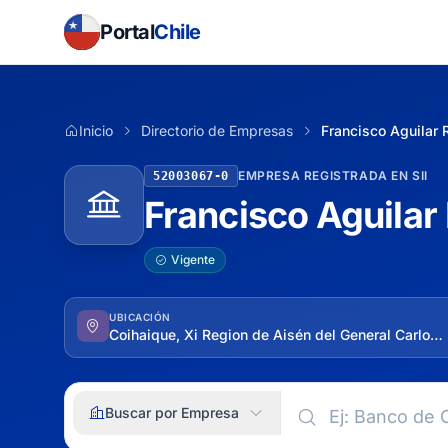
Portal
Chile
Inicio
Directorio de Empresas
Francisco Aguilar R
EMPRESA REGISTRADA EN SII
52003067-0
Francisco Aguilar 
Vigente
UBICACIÓN
Coihaique, Xi Region de Aisén del General Carlos Ibáñez del Campo
Buscar por Empresa