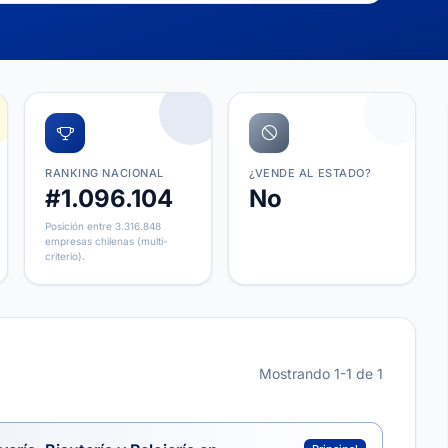
RANKING NACIONAL
¿VENDE AL ESTADO?
#1.096.104
No
Posición entre 3.316.848
empresas chilenas (multi-
criterio).
Mostrando 1-1 de 1