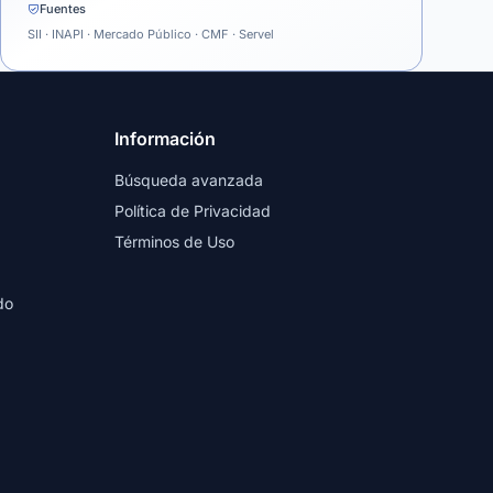
Fuentes
SII · INAPI · Mercado Público · CMF · Servel
Información
Búsqueda avanzada
Política de Privacidad
Términos de Uso
do