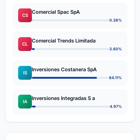
Comercial Spac SpA
CS
0.38%
Comercial Trends Limitada
CL
3.60%
Inversiones Costanera SpA
IS
84.11%
Inversiones Integradas S a
IA
4.97%