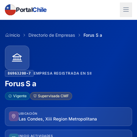
Portal
Chile
Inicio
Directorio de Empresas
Forus S a
EMPRESA REGISTRADA EN SII
86963200-7
Forus S a
Vigente
Supervisada CMF
UBICACIÓN
Las Condes, Xiii Region Metropolitana
INICIO ACTIVIDADES