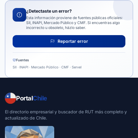
¿Detectaste un error?
Esta información proviene de fuentes públicas oficiales:
SII, INAPI, Mercado Público y CMF. Si encuentras algo
incorrecto u obsoleto, házlo saber.
Reportar error
Fuentes
SII · INAPI · Mercado Público · CMF · Servel
Portal
Chile
El directorio empresarial y buscador de RUT más completo y
actualizado de Chile.