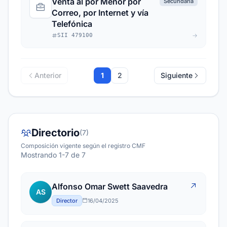
Venta al por Menor por
Secundaria
Correo, por Internet y vía
Telefónica
SII 479100
Anterior
1
2
Siguiente
Directorio
(7)
Composición vigente según el registro CMF
Mostrando 1-7 de 7
Alfonso Omar Swett Saavedra
AS
Director
16/04/2025