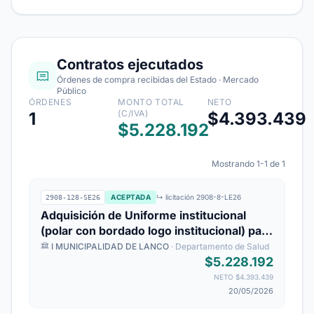
Contratos ejecutados
Órdenes de compra recibidas del Estado · Mercado
Público
ÓRDENES
MONTO TOTAL
NETO
(C/IVA)
1
$4.393.439
$5.228.192
Mostrando 1-1 de 1
ACEPTADA
↳ licitación 2908-8-LE26
2908-128-SE26
Adquisición de Uniforme institucional
(polar con bordado logo institucional) para
funcionarios de Desam Lanco y Cesfam
I MUNICIPALIDAD DE LANCO
· Departamento de Salud
Malalhue, año 2025
$5.228.192
NETO $4.393.439
20/05/2026