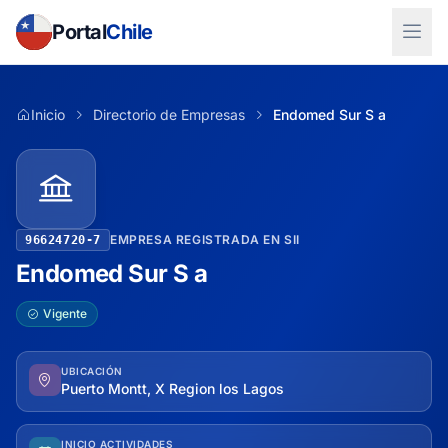
Portal
Chile
Inicio
Directorio de Empresas
Endomed Sur S a
EMPRESA REGISTRADA EN SII
96624720-7
Endomed Sur S a
Vigente
UBICACIÓN
Puerto Montt, X Region los Lagos
INICIO ACTIVIDADES