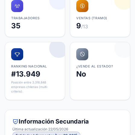
TRABAJADORES
VENTAS (TRAMO)
35
9
/13
RANKING NACIONAL
¿VENDE AL ESTADO?
#13.949
No
Posición entre 3.316.848
empresas chilenas (multi-
criterio).
Información Secundaria
Última actualización 22/05/2026