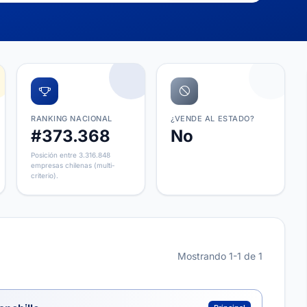
RANKING NACIONAL
¿VENDE AL ESTADO?
#373.368
No
Posición entre 3.316.848
empresas chilenas (multi-
criterio).
Mostrando 1-1 de 1