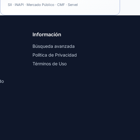
SII · INAPI · Mercado Público · CMF · Servel
Información
Búsqueda avanzada
Política de Privacidad
Términos de Uso
do