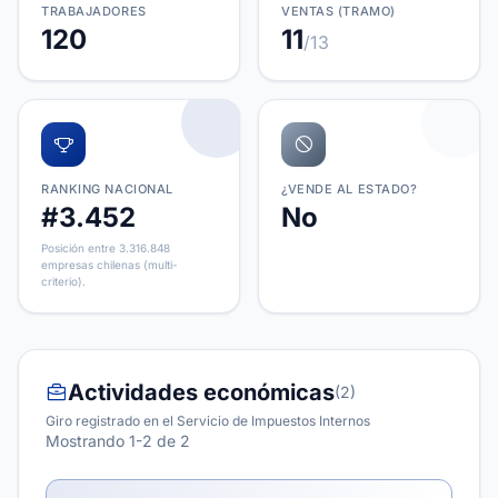
TRABAJADORES
VENTAS (TRAMO)
120
11
/13
RANKING NACIONAL
¿VENDE AL ESTADO?
#3.452
No
Posición entre 3.316.848
empresas chilenas (multi-
criterio).
Actividades económicas
(2)
Giro registrado en el Servicio de Impuestos Internos
Mostrando 1-2 de 2