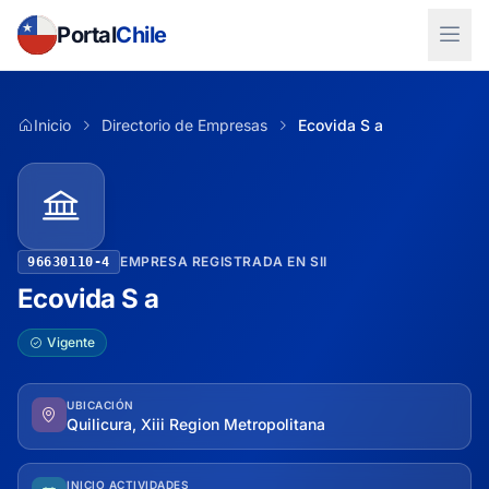
Portal
Chile
Inicio
Directorio de Empresas
Ecovida S a
EMPRESA REGISTRADA EN SII
96630110-4
Ecovida S a
Vigente
UBICACIÓN
Quilicura, Xiii Region Metropolitana
INICIO ACTIVIDADES