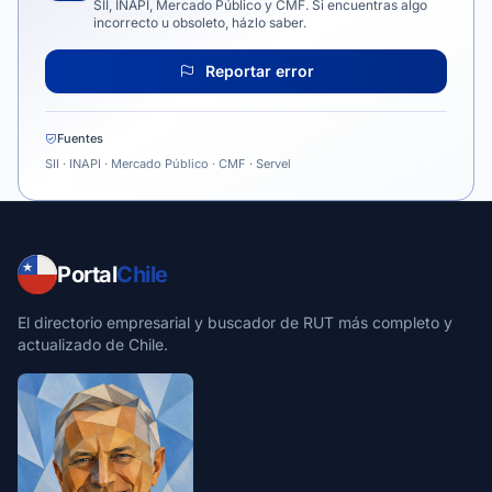
SII, INAPI, Mercado Público y CMF. Si encuentras algo
incorrecto u obsoleto, házlo saber.
Reportar error
Fuentes
SII · INAPI · Mercado Público · CMF · Servel
Portal
Chile
El directorio empresarial y buscador de RUT más completo y
actualizado de Chile.