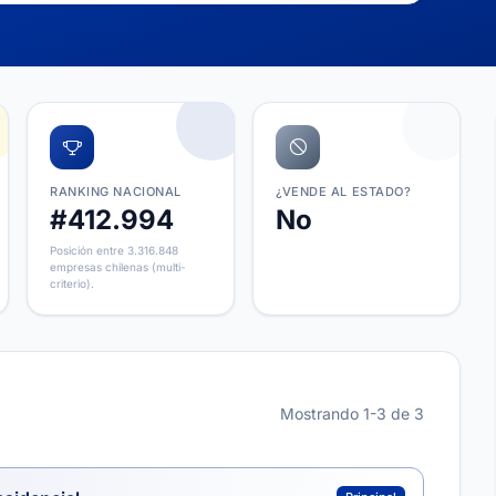
RANKING NACIONAL
¿VENDE AL ESTADO?
#412.994
No
Posición entre 3.316.848
empresas chilenas (multi-
criterio).
Mostrando 1-3 de 3