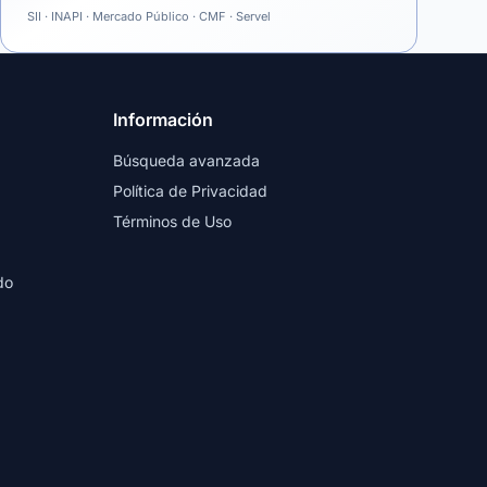
SII · INAPI · Mercado Público · CMF · Servel
Información
Búsqueda avanzada
Política de Privacidad
Términos de Uso
do