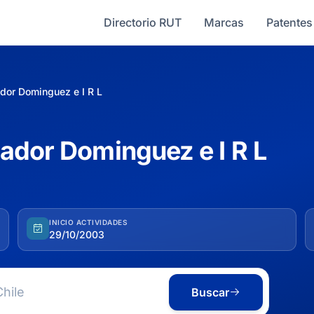
Directorio RUT
Marcas
Patentes
dor Dominguez e I R L
ador Dominguez e I R L
INICIO ACTIVIDADES
29/10/2003
Buscar