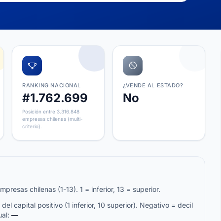
RANKING NACIONAL
¿VENDE AL ESTADO?
#1.762.699
No
Posición entre 3.316.848
empresas chilenas (multi-
criterio).
resas chilenas (1-13). 1 = inferior, 13 = superior.
del capital positivo (1 inferior, 10 superior). Negativo = decil
ual:
—