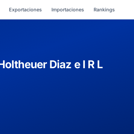
Exportaciones
Importaciones
Rankings
ltheuer Diaz e I R L