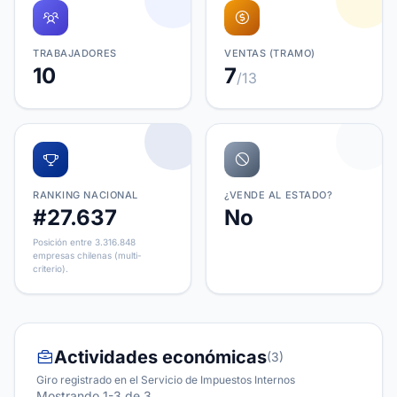
TRABAJADORES
VENTAS (TRAMO)
10
7
/13
RANKING NACIONAL
¿VENDE AL ESTADO?
#27.637
No
Posición entre 3.316.848
empresas chilenas (multi-
criterio).
Actividades económicas
(3)
Giro registrado en el Servicio de Impuestos Internos
Mostrando 1-3 de 3