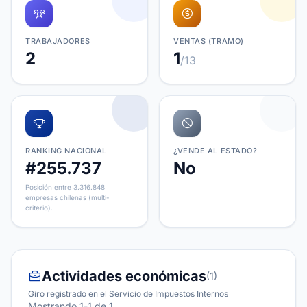
TRABAJADORES
VENTAS (TRAMO)
2
1
/13
RANKING NACIONAL
¿VENDE AL ESTADO?
#255.737
No
Posición entre 3.316.848
empresas chilenas (multi-
criterio).
Actividades económicas
(1)
Giro registrado en el Servicio de Impuestos Internos
Mostrando 1-1 de 1