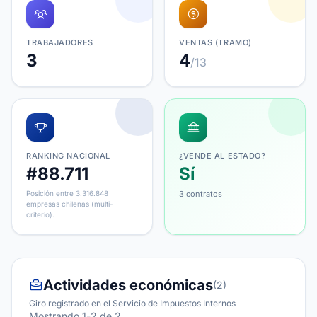
TRABAJADORES
VENTAS (TRAMO)
3
4
/13
RANKING NACIONAL
¿VENDE AL ESTADO?
#88.711
Sí
Posición entre 3.316.848
3 contratos
empresas chilenas (multi-
criterio).
Actividades económicas
(2)
Giro registrado en el Servicio de Impuestos Internos
Mostrando 1-2 de 2