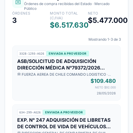
Órdenes de compra recibidas del Estado · Mercado
Público
ÓRDENES
MONTO TOTAL
NETO
(C/IVA)
3
$5.477.000
$6.517.630
Mostrando 1-3 de 3
ENVIADA A PROVEEDOR
3328-1293-AG26
ASB/SOLICITUD DE ADQUISICIÓN
DIRECCIÓN MÉDICA N°79372/2026
ADQUISICIÓN DE CARNET DE
FUERZA AEREA DE CHILE COMANDO LOGISTICO
·
Hospital Clinico " General Dr. Raúl Yazigi J."
VACUNACIÓN compra ágil: 3328-708-
$109.480
COT26
NETO $92.000
28/05/2026
ENVIADA A PROVEEDOR
634-299-AG26
EXP. N° 247 ADQUISICIÓN DE LIBRETAS
DE CONTROL DE VIDA DE VEHÍCULOS