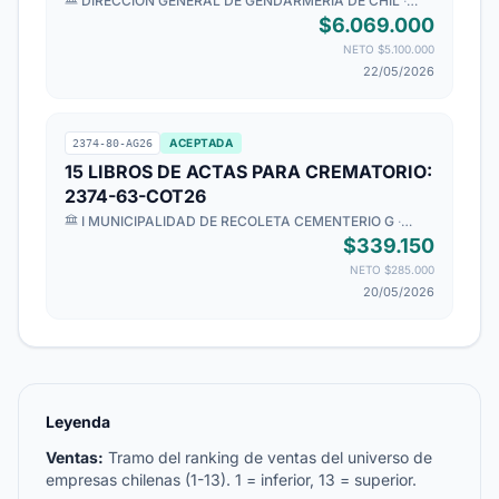
MOTORIZADOS (BITÁCORAS).
DIRECCION GENERAL DE GENDARMERIA DE CHIL
·
Dirección Nacional
$6.069.000
NETO $5.100.000
22/05/2026
ACEPTADA
2374-80-AG26
15 LIBROS DE ACTAS PARA CREMATORIO:
2374-63-COT26
I MUNICIPALIDAD DE RECOLETA CEMENTERIO G
·
ADQUISICIONES CEMENTERIO
$339.150
NETO $285.000
20/05/2026
Leyenda
Ventas:
Tramo del ranking de ventas del universo de
empresas chilenas (1-13). 1 = inferior, 13 = superior.