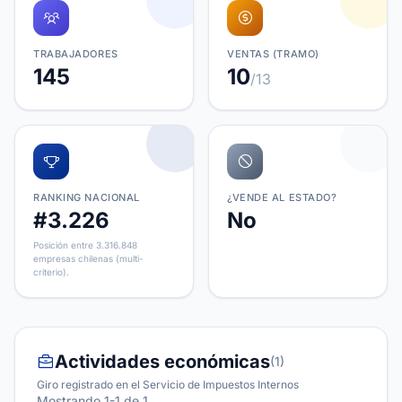
TRABAJADORES
VENTAS (TRAMO)
145
10
/13
RANKING NACIONAL
¿VENDE AL ESTADO?
#3.226
No
Posición entre 3.316.848
empresas chilenas (multi-
criterio).
Actividades económicas
(1)
Giro registrado en el Servicio de Impuestos Internos
Mostrando 1-1 de 1