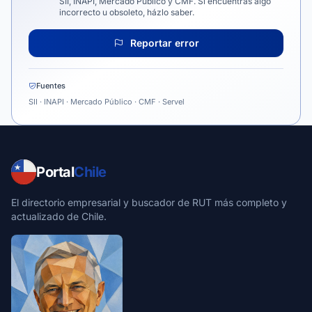
SII, INAPI, Mercado Público y CMF. Si encuentras algo
incorrecto u obsoleto, házlo saber.
Reportar error
Fuentes
SII · INAPI · Mercado Público · CMF · Servel
Portal
Chile
El directorio empresarial y buscador de RUT más completo y
actualizado de Chile.