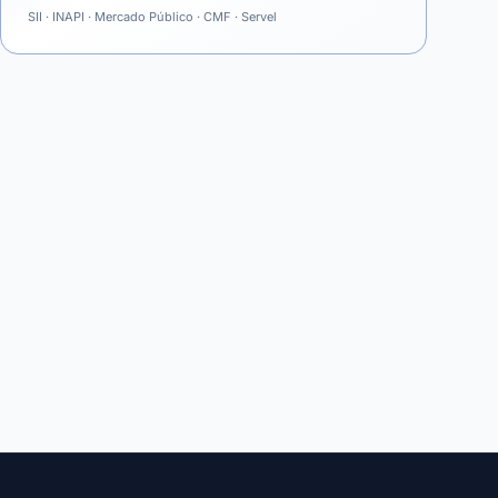
SII · INAPI · Mercado Público · CMF · Servel