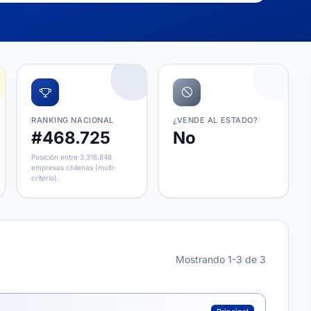
RANKING NACIONAL
¿VENDE AL ESTADO?
#468.725
No
Posición entre 3.316.848
empresas chilenas (multi-
criterio).
Mostrando 1-3 de 3