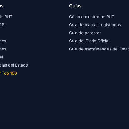
os
Guías
de RUT
Cómo encontrar un RUT
API
Guía de marcas registradas
Guía de patentes
nes
Guía del Diario Oficial
nes
Guía de transferencias del Esta
al
cias del Estado
y Top 100