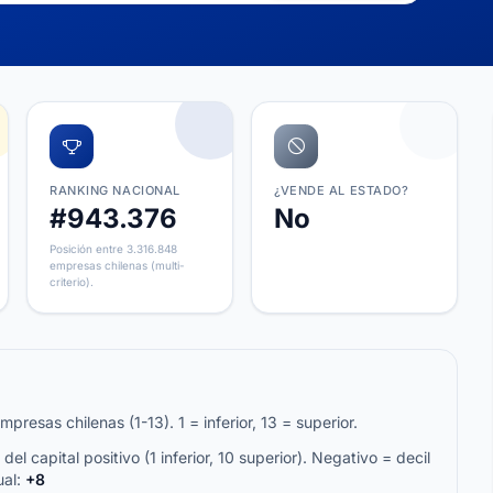
RANKING NACIONAL
¿VENDE AL ESTADO?
#943.376
No
Posición entre 3.316.848
empresas chilenas (multi-
criterio).
resas chilenas (1-13). 1 = inferior, 13 = superior.
del capital positivo (1 inferior, 10 superior). Negativo = decil
ual:
+8