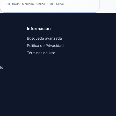
SII · INAPI · Mercado Público · CMF · Servel
Información
Búsqueda avanzada
Política de Privacidad
Términos de Uso
do