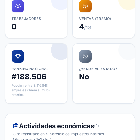
TRABAJADORES
VENTAS (TRAMO)
0
4
/13
RANKING NACIONAL
¿VENDE AL ESTADO?
#188.506
No
Posición entre 3.316.848
empresas chilenas (multi-
criterio).
Actividades económicas
(1)
Giro registrado en el Servicio de Impuestos Internos
Mostrando 1-1 de 1