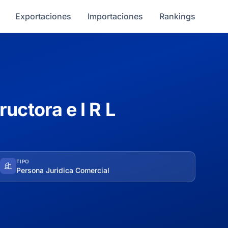
Exportaciones
Importaciones
Rankings
uctora e I R L
TIPO
Persona Juridica Comercial