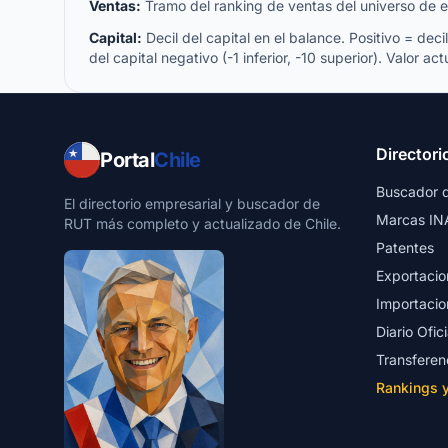
Ventas:
Tramo del ranking de ventas del universo de emp
Capital:
Decil del capital en el balance. Positivo = decil 
del capital negativo (-1 inferior, -10 superior). Valor act
Directori
Portal
Chile
Buscador 
El directorio empresarial y buscador de
Marcas IN
RUT más completo y actualizado de Chile.
Patentes
Exportacio
Importacio
Diario Ofici
Transferen
Rankings 