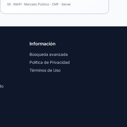
SII · INAPI · Mercado Público · CMF · Servel
Información
Búsqueda avanzada
Política de Privacidad
Términos de Uso
do