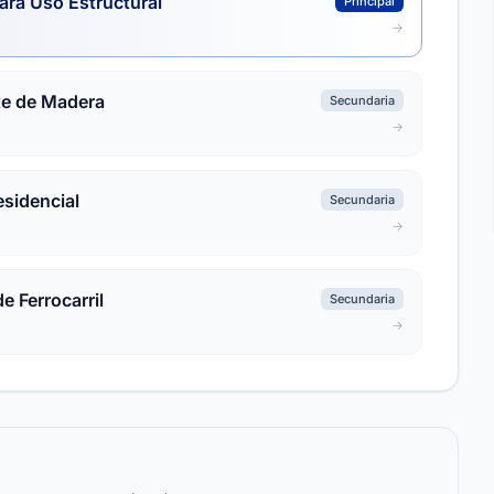
ara Uso Estructural
Principal
te de Madera
Secundaria
esidencial
Secundaria
e Ferrocarril
Secundaria