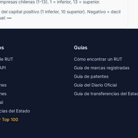
resas chilenas (1-13). 1 = inferior, 13 = superior.
del capital positivo (1 inferior, 10 superior). Negativo = decil
ual:
—
os
Guías
de RUT
Cómo encontrar un RUT
API
Guía de marcas registradas
Guía de patentes
nes
Guía del Diario Oficial
nes
Guía de transferencias del Esta
al
cias del Estado
y Top 100