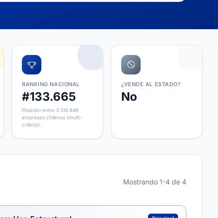
RANKING NACIONAL
¿VENDE AL ESTADO?
#133.665
No
Posición entre 3.316.848
empresas chilenas (multi-
criterio).
Mostrando 1-4 de 4