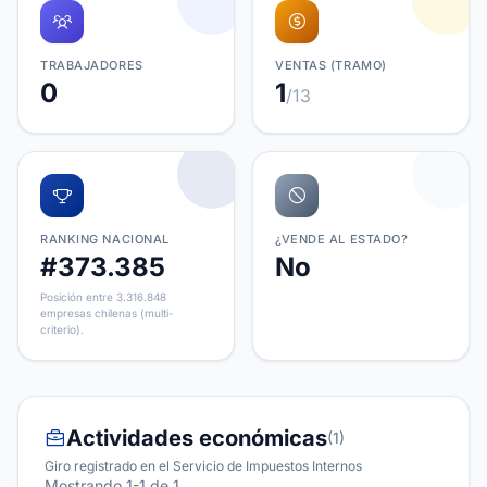
TRABAJADORES
VENTAS (TRAMO)
0
1
/13
RANKING NACIONAL
¿VENDE AL ESTADO?
#373.385
No
Posición entre 3.316.848
empresas chilenas (multi-
criterio).
Actividades económicas
(1)
Giro registrado en el Servicio de Impuestos Internos
Mostrando 1-1 de 1