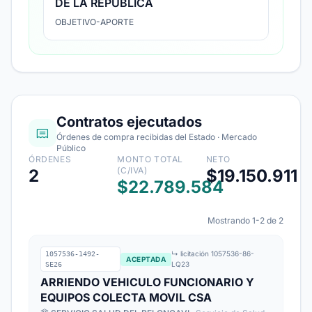
DE LA REPUBLICA
OBJETIVO-APORTE
Contratos ejecutados
Órdenes de compra recibidas del Estado · Mercado
Público
ÓRDENES
MONTO TOTAL
NETO
(C/IVA)
2
$19.150.911
$22.789.584
Mostrando 1-2 de 2
↳ licitación 1057536-86-
1057536-1492-
ACEPTADA
LQ23
SE26
ARRIENDO VEHICULO FUNCIONARIO Y
EQUIPOS COLECTA MOVIL CSA