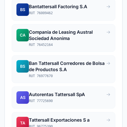
Bantattersall Factoring S.A
BS
RUT 76009462
Compania de Leasing Austral
CA
Sociedad Anonima
RUT 76452164
Ban Tattersall Corredores de Bolsa
BS
de Productos S.A
RUT 76977670
Autorentas Tattersall SpA
AS
RUT 77725690
Tattersall Exportaciones S a
TA
RUT 96775390