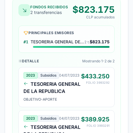
$823.175
FONDOS RECIBIDOS
2 transferencias
CLP acumulados
PRINCIPALES EMISORES
TESORERIA GENERAL DE LA REPUBLICA
$823.175
#1
2 t.
DETALLE
Mostrando 1-2 de 2
$433.250
2023
Subsidios
04/07/2023
FOLIO 3993292
TESORERIA GENERAL
DE LA REPUBLICA
OBJETIVO-APORTE
$389.925
2023
Subsidios
04/07/2023
FOLIO 3993291
TESORERIA GENERAL