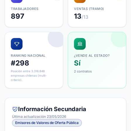
TRABAJADORES
VENTAS (TRAMO)
897
13
/13
RANKING NACIONAL
¿VENDE AL ESTADO?
#298
Sí
Posición entre 3.316.848
2 contratos
empresas chilenas (multi-
criterio).
Información Secundaria
Última actualización 23/05/2026
Emisores de Valores de Oferta Pública