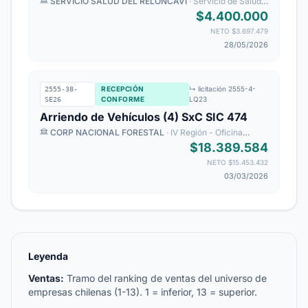
SERVICIO SALUD DEL RELONCAVI
· Servicio de Salud
del Reloncaví
$4.400.000
NETO $3.697.479
28/05/2026
RECEPCIÓN
↳ licitación 2555-4-
2555-38-
CONFORME
LQ23
SE26
Arriendo de Vehículos (4) SxC SIC 474
CORP NACIONAL FORESTAL
· IV Región - Oficina
Regional de Coquimbo
$18.389.584
NETO $15.453.432
03/03/2026
Leyenda
Ventas:
Tramo del ranking de ventas del universo de
empresas chilenas (1-13). 1 = inferior, 13 = superior.