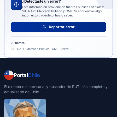
¿Detectaste un error?
Esta información proviene de fuentes públicas oficiales:
SII, INAPI, Mercado Público y CMF. Si encuentras algo
incorrecto u obsoleto, házlo saber.
Reportar error
Fuentes
SII · INAPI · Mercado Público · CMF · Servel
Portal
Chile
El directorio empresarial y buscador de RUT más completo y
actualizado de Chile.