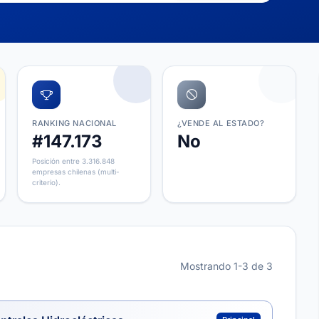
RANKING NACIONAL
¿VENDE AL ESTADO?
#147.173
No
Posición entre 3.316.848
empresas chilenas (multi-
criterio).
Mostrando 1-3 de 3