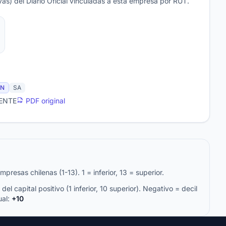
as) del Diario Oficial vinculadas a esta empresa por RUT.
ÓN
SA
VENTE
PDF original
resas chilenas (1-13). 1 = inferior, 13 = superior.
del capital positivo (1 inferior, 10 superior). Negativo = decil
ual:
+10