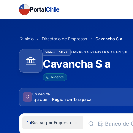
Portal
Chile
Inicio
Directorio de Empresas
Cavancha S a
EMPRESA REGISTRADA EN SII
96666150-K
Cavancha S a
Vigente
UBICACIÓN
Iquique, I Region de Tarapaca
Buscar por Empresa