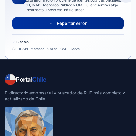
Esta información proviene de fuentes públicas oficiales:
SII, INAPI, Mercado Público y CMF. Si encuentras algo
incorrecto u obsoleto, házlo saber.
Reportar error
Fuentes
SII · INAPI · Mercado Público · CMF · Servel
Portal
Chile
El directorio empresarial y buscador de RUT más completo y
actualizado de Chile.