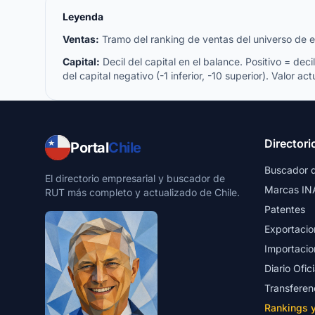
Leyenda
Ventas:
Tramo del ranking de ventas del universo de emp
Capital:
Decil del capital en el balance. Positivo = decil 
del capital negativo (-1 inferior, -10 superior). Valor act
Directori
Portal
Chile
Buscador 
El directorio empresarial y buscador de
Marcas IN
RUT más completo y actualizado de Chile.
Patentes
Exportacio
Importacio
Diario Ofici
Transferen
Rankings 