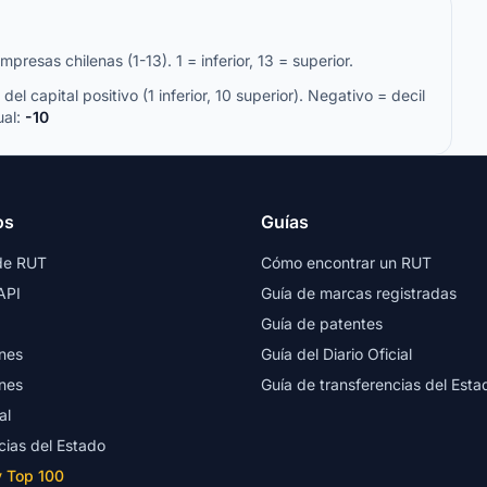
resas chilenas (1-13). 1 = inferior, 13 = superior.
del capital positivo (1 inferior, 10 superior). Negativo = decil
ual:
-10
os
Guías
de RUT
Cómo encontrar un RUT
API
Guía de marcas registradas
Guía de patentes
nes
Guía del Diario Oficial
nes
Guía de transferencias del Esta
al
cias del Estado
y Top 100