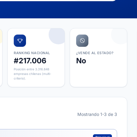
RANKING NACIONAL
¿VENDE AL ESTADO?
#217.006
No
Posición entre 3.316.848
empresas chilenas (multi-
criterio).
Mostrando 1-3 de 3