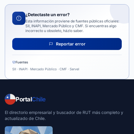
¿Detectaste un error?
Esta información proviene de fuentes públicas oficiales:
SII, INAPI, Mercado Público y CMF. Si encuentras algo
incorrecto u obsoleto, házlo saber.
Reportar error
Fuentes
SII · INAPI · Mercado Público · CMF · Servel
Portal
Chile
El directorio empresarial y buscador de RUT más completo y
actualizado de Chile.