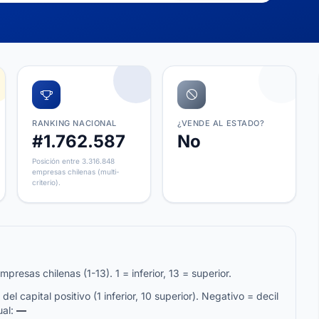
RANKING NACIONAL
¿VENDE AL ESTADO?
#1.762.587
No
Posición entre 3.316.848
empresas chilenas (multi-
criterio).
resas chilenas (1-13). 1 = inferior, 13 = superior.
del capital positivo (1 inferior, 10 superior). Negativo = decil
ual:
—