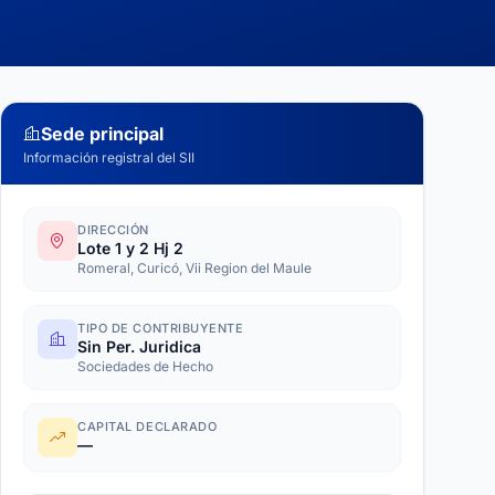
Sede principal
Información registral del SII
DIRECCIÓN
Lote 1 y 2 Hj 2
Romeral, Curicó, Vii Region del Maule
TIPO DE CONTRIBUYENTE
Sin Per. Juridica
Sociedades de Hecho
CAPITAL DECLARADO
—