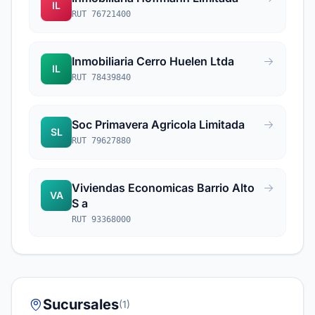
IL
RUT 76721400
Inmobiliaria Cerro Huelen Ltda
IL
RUT 78439840
Soc Primavera Agricola Limitada
SL
RUT 79627880
Viviendas Economicas Barrio Alto
VA
S a
RUT 93368000
Sucursales
(1)