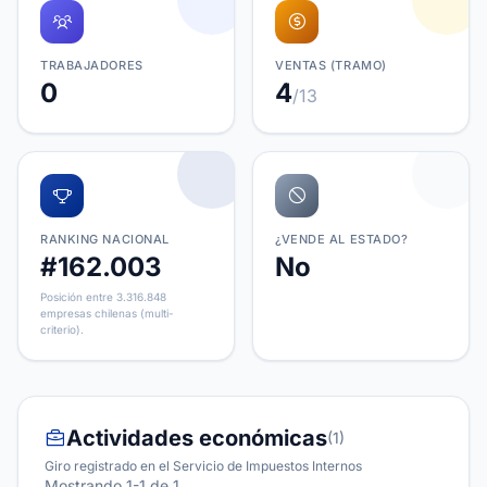
TRABAJADORES
VENTAS (TRAMO)
0
4
/13
RANKING NACIONAL
¿VENDE AL ESTADO?
#162.003
No
Posición entre 3.316.848
empresas chilenas (multi-
criterio).
Actividades económicas
(1)
Giro registrado en el Servicio de Impuestos Internos
Mostrando 1-1 de 1