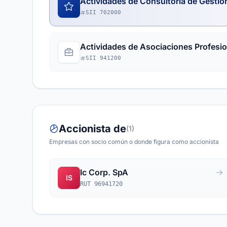
Actividades de Consultoría de Gestió
SII 702000
Actividades de Asociaciones Profesi
SII 941200
Accionista de
(1)
Empresas con socio común o donde figura como accionista
Ic Corp. SpA
IS
RUT 96941720