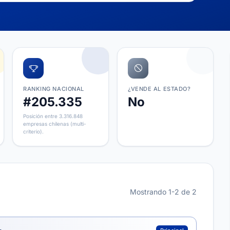
RANKING NACIONAL
¿VENDE AL ESTADO?
#205.335
No
Posición entre 3.316.848
empresas chilenas (multi-
criterio).
Mostrando 1-2 de 2