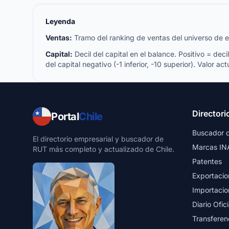
Leyenda
Ventas:
Tramo del ranking de ventas del universo de emp
Capital:
Decil del capital en el balance. Positivo = decil 
del capital negativo (-1 inferior, -10 superior). Valor act
Directori
Portal
Chile
Buscador 
El directorio empresarial y buscador de
Marcas IN
RUT más completo y actualizado de Chile.
Patentes
Exportacio
Importacio
Diario Ofici
Transferen