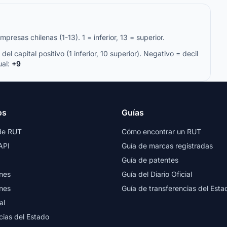
resas chilenas (1-13). 1 = inferior, 13 = superior.
del capital positivo (1 inferior, 10 superior). Negativo = decil
ual:
+9
os
Guías
de RUT
Cómo encontrar un RUT
API
Guía de marcas registradas
Guía de patentes
nes
Guía del Diario Oficial
nes
Guía de transferencias del Esta
al
cias del Estado