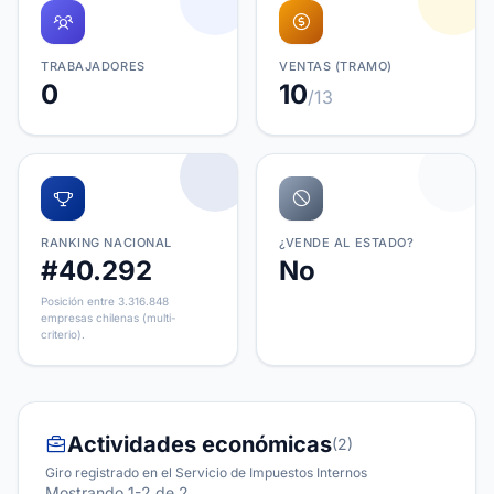
TRABAJADORES
VENTAS (TRAMO)
0
10
/13
RANKING NACIONAL
¿VENDE AL ESTADO?
#40.292
No
Posición entre 3.316.848
empresas chilenas (multi-
criterio).
Actividades económicas
(2)
Giro registrado en el Servicio de Impuestos Internos
Mostrando 1-2 de 2