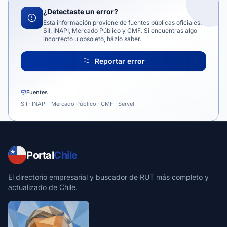
¿Detectaste un error?
Esta información proviene de fuentes públicas oficiales:
SII, INAPI, Mercado Público y CMF. Si encuentras algo
incorrecto u obsoleto, házlo saber.
Reportar error
Fuentes
SII · INAPI · Mercado Público · CMF · Servel
Portal
Chile
El directorio empresarial y buscador de RUT más completo y
actualizado de Chile.