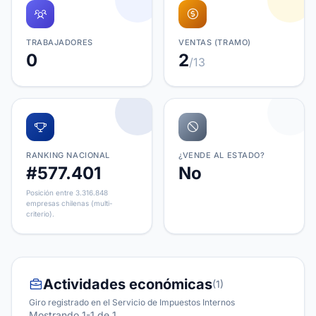
TRABAJADORES
VENTAS (TRAMO)
0
2
/13
RANKING NACIONAL
¿VENDE AL ESTADO?
#577.401
No
Posición entre 3.316.848
empresas chilenas (multi-
criterio).
Actividades económicas
(1)
Giro registrado en el Servicio de Impuestos Internos
Mostrando 1-1 de 1